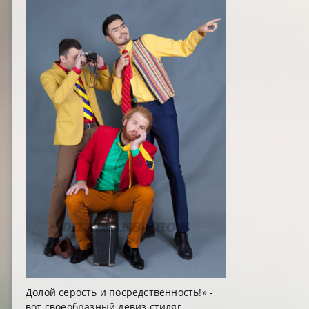
Долой серость и посредственность!» -
вот своеобразный девиз стиляг.