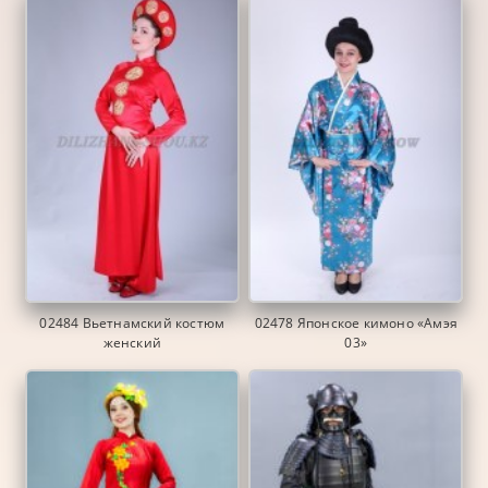
02484 Вьетнамский костюм
02478 Японское кимоно «Амэя
женский
03»