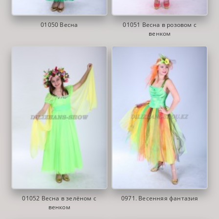
01050 Весна
01051 Весна в розовом с
венком
01052 Весна в зелёном с
0971. Весенняя фантазия
венком