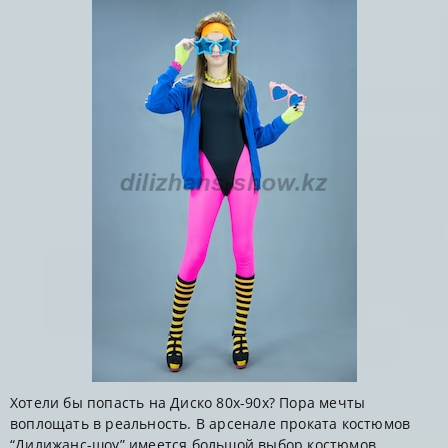
Хотели бы попасть на Диско 80х-90х? Пора мечты
воплощать в реальность. В арсенале проката костюмов
“Дилижанс-шоу” имеется большой выбор костюмов...