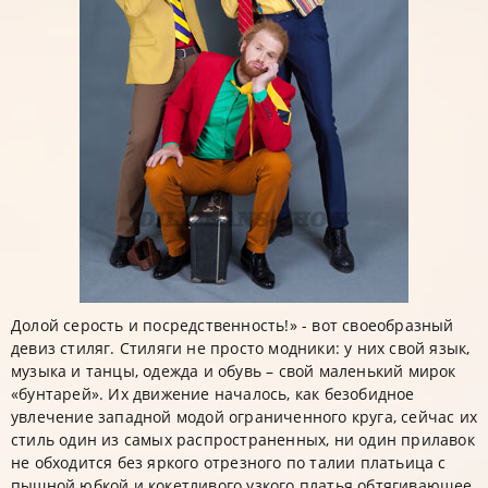
Долой серость и посредственность!» - вот своеобразный
девиз стиляг. Стиляги не просто модники: у них свой язык,
музыка и танцы, одежда и обувь – свой маленький мирок
«бунтарей». Их движение началось, как безобидное
увлечение западной модой ограниченного круга, сейчас их
стиль один из самых распространенных, ни один прилавок
не обходится без яркого отрезного по талии платьица с
пышной юбкой и кокетливого узкого платья обтягивающее