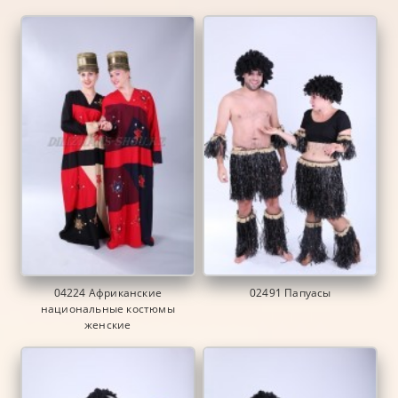
04224 Африканские
02491 Папуасы
национальные костюмы
женские