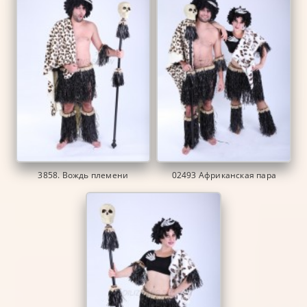
3858. Вождь племени
02493 Африканская пара