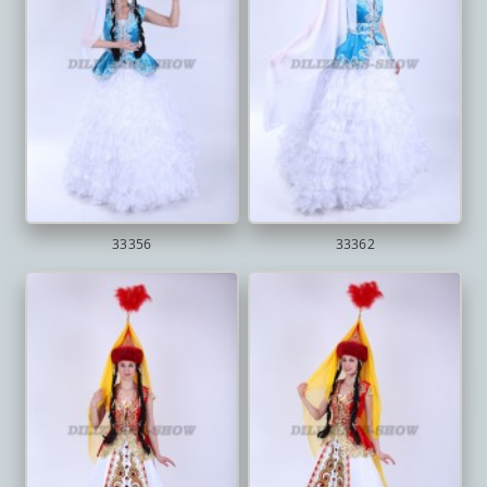
33356
33362