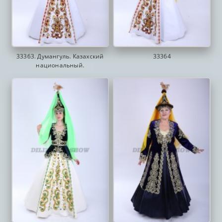
33363. Думангуль. Казахский
33364
национальный.