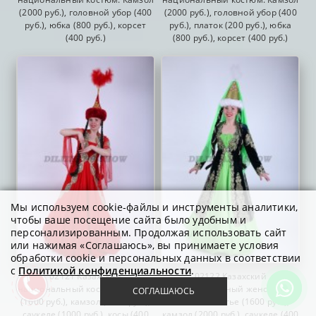
(2000 руб.), головной убор (400
(2000 руб.), головной убор (400
руб.), юбка (800 руб.), корсет
руб.), платок (200 руб.), юбка
(400 руб.)
(800 руб.), корсет (400 руб.)
Мы используем cookie-файлы и инструменты аналитики,
чтобы ваше посещение сайта было удобным и
персонализированным. Продолжая использовать сайт
или нажимая «Соглашаюсь», вы принимаете условия
обработки cookie и персональных данных в соответствии
с
Политикой конфиденциальности
.
02121 Казахский
02122 Казахский
национальный костюм. Платье
национальный женский
СОГЛАШАЮСЬ
(1600 руб.), камзол (1200 руб.),
костюм. Платье (1600 руб.),
саукеле (1000 руб.), косы (400
камзол (2000 руб.), саукеле (400