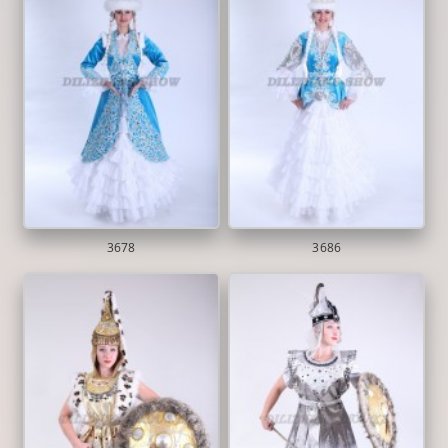
3678
3686